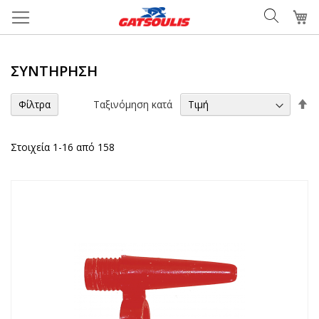
Μετάβαση
Το
στο
περιεχόμενο
ΣΥΝΤΉΡΗΣΗ
Φ
Ταξινόμηση κατά
Φίλτρα
τα
Στοιχεία
1
-
16
από
158