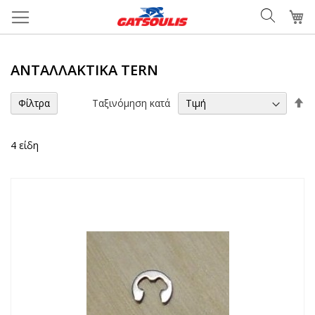
Μετάβαση
Το
στο
περιεχόμενο
ΑΝΤΑΛΛΑΚΤΙΚΆ TERN
Φ
Ταξινόμηση κατά
Φίλτρα
τα
4
είδη