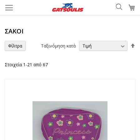
Μετάβαση
Το
στο
περιεχόμενο
ΣΆΚΟΙ
Φ
Ταξινόμηση κατά
Φίλτρα
τα
Στοιχεία
1
-
21
από
67