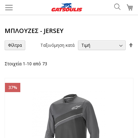
Μετάβαση
Το
στο
περιεχόμενο
ΜΠΛΟΎΖΕΣ - JERSEY
Φ
Ταξινόμηση κατά
Φίλτρα
τα
Στοιχεία
1
-
10
από
73
37%