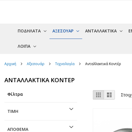
Μετάβαση
στο
περιεχόμενο
ΠΟΔΉΛΑΤΑ
ΑΞΕΣΟΥΆΡ
ΑΝΤΑΛΛΑΚΤΙΚΆ
Έ
ΛΟΙΠΆ
Αρχική
Αξεσουάρ
Τεχνολογία
Ανταλλακτικά Κοντέρ
ΑΝΤΑΛΛΑΚΤΙΚΆ ΚΟΝΤΈΡ
Προβολή
Φίλτρα
Πλέγμα
Λίστα
Στοιχ
ως
ΤΙΜΉ
ΑΠΌΘΕΜΑ