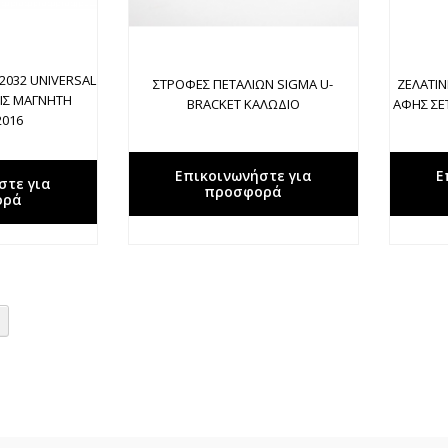
2032 UNIVERSAL
ΣΤΡΟΦΕΣ ΠΕΤΑΛΙΩΝ SIGMA U-
ΖΕΛΑΤΙ
ΙΣ ΜΑΓΝΗΤΗ
BRACKET ΚΑΛΩΔΙΟ
ΑΦΗΣ ΣΕΤ
2016
Επικοινωνήστε για
Ε
στε για
προσφορά
ορά
στιγμή τη σελίδα
Σελίδα
Επόμενο